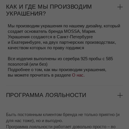
ВЫБОР УКРАШЕНИЙ И ЗАКАЗ
Заказ можно сделать на сайте или написать нашему
менеджеру Яне в Whatsapp/Telegram +79818487878
Вы всегда можете задать дополнительные вопросы,
попросить фото или видео, чтобы лучше разглядеть
украшение, мы будем рады их выслать.
Если вы сомневаетесь в размере, можно заказать
соседний размер и примерить, это бесплатно.
Делая заказ, пожалуйста, убедитесь что вы будете в
городе получения заказа к сроку доставки.
КАК ОПРЕДЕЛИТЬ СВОЙ РАЗМЕР
КОЛЬЦА?
Существует несколько способов, мы подробно описали их
в Блоге в статье
Размер кольца
Если вы сомневаетесь в размере, вы можете заказать
соседние размеры и бесплатно вернуть тот, который вам
не подошел.
УПАКОВКА ЗАКАЗА
Изделие оборачивается в мягкую защитную бумагу и
кладется в специальный мешочек для хранения –
ваш подарок от бренда Mossa.
Мягкий мешочек надежно и аккуратно вкладывается