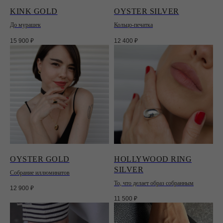
KINK GOLD
OYSTER SILVER
До мурашек
Кольцо-печатка
15 900
₽
12 400
₽
OYSTER GOLD
HOLLYWOOD RING
SILVER
Собрание иллюминатов
То, что делает образ собранным
12 900
₽
11 500
₽