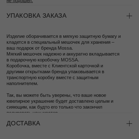
избегать контакта с косметикой, духами и
антисептиками
хранить каждое изделие в отдельном мягком
мешочке из велюра, отдельно от других
украшений
Гарантия распространяется на покрытие, замки и другие
элементы в случае производственного дефекта.
Обратите внимание: гарантия не покрывает естественные
следы носки или повреждения, возникшие по
неосторожности — царапины, сколы, вмятины, разрывы
цепочек и другие подобные случаи.
Даже если срок гарантии истёк, мы всегда рады помочь
восстановить красоту ваших украшений — отполировать,
отремонтировать или освежить их, чтобы они продолжали
приносить вам радость.
СЕРВИС
Чаще всего достаточно почистить украшения
самостоятельно (чтобы не расставаться с ними), об этом
можно больше узнать в нашем блоге в статье
Уход за
серебром
Или вы можете воспользоваться сервисным
обслуживанием – дял наших покупателей мы
предоставляем услугу восстановления украшений:
Украшения можно сдать на
полировку
, чтобы
убрать мелкие царапины и вернуть блеск металлу.
При необходимости выполняется
перепокрытие
(серебрение или позолота), чтобы обновить
защитный слой и оттенок изделия.