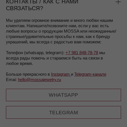
MOSSA jewelry — маленький бренд, в основной команде
нас всего трое.
Мы сосредоточены на дизайне и качестве украшений
и каждой детали продукции и упаковки, а также
высококлассном клиентском сервисе.
Приятно, что
многие наши клиентки остаются с нами
на протяжении многих лет.
Родной город бренда — Санкт-Петербург, сейчас
мы активно начинаем развиваться в Париже.
Мы не только делаем ювелирные украшения, но и
поддерживаем женщин в их желании принимать и любить
себя каждый день
и хотим, чтобы наши изделия
напоминали об этом.
Подробнее о том, почему и как мы производим
украшения, вы можете прочитать в разделе
О нас.
КАК И ГДЕ МЫ ПРОИЗВОДИМ
УКРАШЕНИЯ?
Мы производим украшения по нашему дизайну, который
создает основатель бренда MOSSA, Мария.
Украшения создаются в Санкт-Петербурге
и Екатеринбурге, на двух партнерских производствах,
качеством которых по праву гордимся
Все изделия выполнены
из серебра 925 пробы с 585
позолотой
(или без)
Подробнее о том, как мы производим украшения,
вы можете прочитать в разделе
О нас.