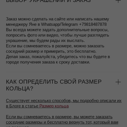
- оплата с помощью Подарочного сертификата
- оплата на сайте с помощью сервиса Робокасса
банковской картой
- оплата при получении заказа (после примерки)
- вы можете воспользоваться сервисом Долями и
оплачивать в соответствии с выбранным вами планом,
подробнее об этом можно узнать на странице
Покупайте
Долями
ВОЗВРАТ
Согласно законодательству, ювелирные изделия из
драгоценных металлов надлежащего качества не
подлежат возврату. Однако, если вам не подошел
размер или фасон, вы можете вернуть украшение,
если не носили его и не срезали леску с биркой, в
течение 7 дней. Для возврата понадобится чек или
квитанция.
ГАРАНТИЯ
- Гарантия на изделия 1 год
При правильном уходе украшения MOSSA будут
радовать вас долгие годы. Чтобы сохранить их в
идеальном состоянии, мы рекомендуем:
снимать украшения перед мытьём рук, уборкой,
спортом или походом в сауну