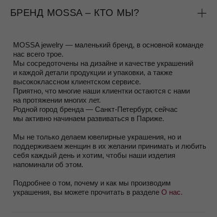
ПРОГРАММА ЛОЯЛЬНОСТИ
Быть постоянным клиентом бренда не только приятно (и
для нас тоже), но и выгодно.
Программа лояльности работает довольно просто – во
время оплаты заказа, вы сканируете QR- код, который
открывает чат в Telegram и за несколько простых шагов
вас регистрирует.
При регистрации в программе лояльности вы сразу
получаете 500 бонусных рублей.
С первой покупки вам присваивается статус
Silver
, и с
каждой следующей покупки начисляются бонусы —
процент от суммы:
Silver (0–30 000 ₽) —
3%
/
Gold (30 000–100 000 ₽) —
5%
/Red (от 100 000 ₽) —
10%
/ Femme Fatale (от 300 000 ₽)
—
15%
За 7 дней до вашего дня рождения мы дарим
1000
рублей на украшения
.
Более подробно ознакомиться с условиями Программы
можно на странице
Программа Лояльности
ЗАРЕГИСТРИРОВАТЬСЯ