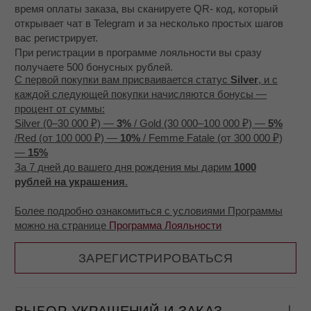
в подарочную коробочку MOSSA.
Коробочка, вместе с Клиентской карточкой и
другими открытками бренда упаковывается в
транспортную коробку вместе с защитным
наполнителем.
Так, вы можете быть уверены, что ваше новое
ювелирное украшение будет доставлено целым и
сияющим
, как будто его только что закончил
полировать наш мастер.
ДОСТАВКА
- Мы используем партнеров для доставки заказов -
СДЕК, DHL и другие сервисы
- Возможна доставка с бесплатной примеркой, если
вы не уверены в размере, можно заказать несколько
вариантов и оплатить понравившийся при получении
- Доставка занимает обычно около 3 - 7 дней, кроме
декабря и января, когда из-за праздников сервисы
перегружены и сроки могут быть до 2-3 недель
- Доставка для заказов от 6 000 рублей бесплатная
- Доставляем по всей России, а также в Беларусь,
Казахстан, Армению, Сербию, страны ЕС
ОПЛАТА
Возможны несколько способов оплаты: