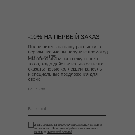
-10% НА ПЕРВЫЙ ЗАКАЗ
Подпишитесь на нашу рассылку: в
первом письме вы получите промокод
на скидку10%.
Мы отправляем рассылку только
тогда, когда действительно есть что
сказать: новые коллекции, капсулы
и специальные предложения для
своих
Ваше имя
Ваш e-mail
Я даю согласие на обработку персональных данных и
соглашаюсь с
Политикой обработки персональных
данных
и
Публичной офертой