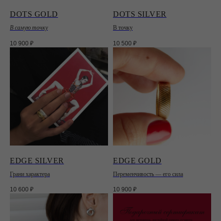
DOTS GOLD
DOTS SILVER
В самую точку
В точку
10 900
₽
10 500
₽
ПОКУПАТЕЛЯМ
ИНФОРМАЦИЯ
О НАС
ГДЕ КУПИТЬ?
ПАРТНЕРАМ
БЛОГ
СМИ
КОНТАКТЫ
ОФЕРТА
ПОКУПАТЕЛЯМ
ПОЛИТИКА ОБРАБОТКИ
ПРОГРАММА ЛОЯЛЬНОСТИ
ДАННЫХ
ГАРАНТИЯ
EDGE SILVER
EDGE GOLD
ПЛАТИТЕ ДОЛЯМИ
+7 981 848-78-78
Грани характера
Переменчивость — его сила
КОНТАКТЫ
10 600
₽
10 900
₽
ПОДПИСАТЬСЯ НА ПИСЬМА ОТ MOSSA