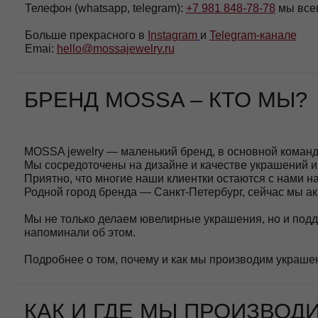
MOSSA jewelry — маленький бренд, в основной команде нас в
Мы сосредоточены на дизайне и качестве украшений и каждой
Приятно, что
многие наши клиентки остаются с нами на протяж
Родной город бренда — Санкт-Петербург, сейчас мы активно 
Мы не только делаем ювелирные украшения, но и
поддержива
напоминали об этом.
Подробнее о том, почему и как мы производим украшения, вы
КАК И ГДЕ МЫ ПРОИЗВОДИМ 
Мы производим украшения по нашему дизайну, который созда
Украшения создаются в Санкт-Петербурге и Екатеринбурге, на
Все изделия выполнены
из серебра 925 пробы с 585 позолото
Подробнее о том, как мы производим украшения, вы можете п