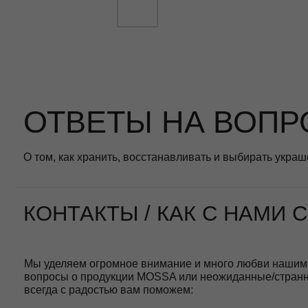
ОТВЕТЫ НА ВОПРО
О том, как хранить, восстанавливать и выбирать украшения, 
КОНТАКТЫ / КАК С НАМИ СВЯ
Мы уделяем огромное внимание и много любви нашим клиента
вопросы о продукции MOSSA или неожиданные/странные/удиви
всегда с радостью вам поможем:
Телефон (whatsapp, telegram):
+7 981 848-78-78
мы всегда рады
Больше прекрасного в
Instagram
и
Telegram-канале
Emai:
hello@mossajewelry.ru
БРЕНД MOSSA – КТО МЫ?