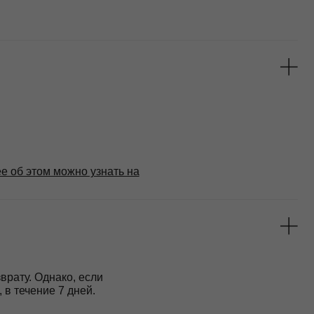
 если
ней.
омендуем:
пины, сколы, вмятины, разрывы цепочек
ь или освежить их, чтобы они