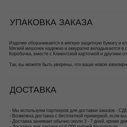
- Мы используем партнеров для доставки заказов - СДЕК, DHL
- Возможна доставка с бесплатной примеркой, если вы не ув
- Доставка занимает обычно около 3 - 7 дней, кроме декабря и
- Доставка для заказов от 6 000 рублей бесплатная
- Доставляем по всей России, а также в Беларусь, Казахстан
ОПЛАТА
Возможны несколько способов оплаты:
- оплата с помощью Подарочного сертификата
- оплата на сайте с помощью сервиса Робокасса банковской к
- оплата при получении заказа (после примерки)
- вы можете воспользоваться сервисом Долями и оплачивать 
странице
Покупайте Долями
ВОЗВРАТ