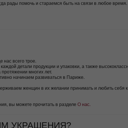
сего трое.
 детали продукции и упаковки, а также высококлассном клиентском
ении многих лет.
начинаем развиваться в Париже.
ем женщин в их желании принимать и любить себя каждый день
и 
 можете прочитать в разделе
О нас.
УКРАШЕНИЯ?
ет основатель бренда MOSSA, Мария.
 двух партнерских производствах, качеством которых по праву го
й
(или без)
рочитать в разделе
О нас.