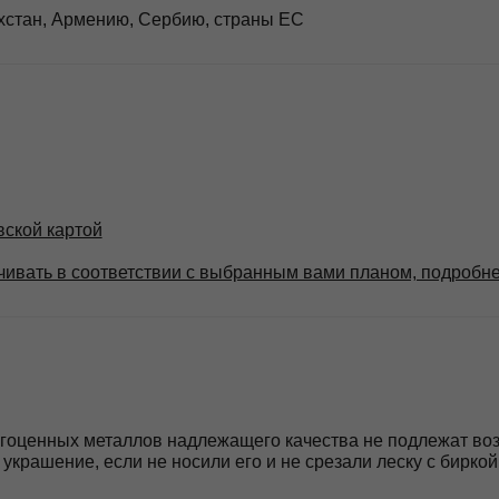
ых металлов надлежащего качества не подлежат возврату. Однако,
е, если не носили его и не срезали леску с биркой, в течение 7 д
долгие годы. Чтобы сохранить их в идеальном состоянии, мы рек
 или походом в сауну
 велюра, отдельно от других украшений
енты в случае производственного дефекта.
еды носки или повреждения, возникшие по неосторожности — цара
тановить красоту ваших украшений — отполировать, отремонтироват