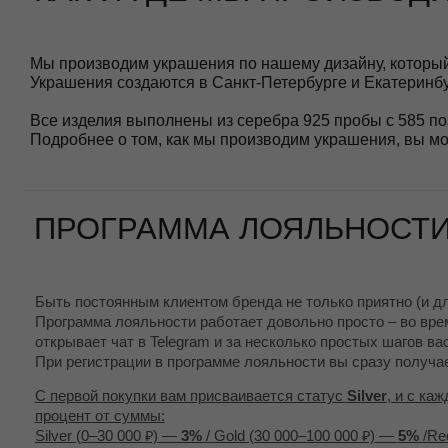
ПРОГРАММА ЛОЯЛЬНОСТИ
Быть постоянным клиентом бренда не только приятно (и для нас то
Программа лояльности работает довольно просто – во время оплат
открывает чат в Telegram и за несколько простых шагов вас регист
При регистрации в программе лояльности вы сразу получаете 500
С первой покупки вам присваивается статус
Silver
, и с каждой с
процент от суммы:
Silver (0–30 000 ₽) —
3%
/
Gold (30 000–100 000 ₽) —
5%
/Red (от 1
15%
За 7 дней до вашего дня рождения мы дарим
1000 рублей на укр
Более подробно ознакомиться с условиями Программы можно на 
ВЫБОР УКРАШЕНИЙ И ЗАКАЗ
Заказ можно сделать на сайте или написать нашему менедже
Вы всегда можете задать дополнительные вопросы, попросить
будем рады их выслать.
Если вы сомневаетесь в размере, можно заказать соседний ра
Делая заказ, пожалуйста, убедитесь что вы будете в городе по