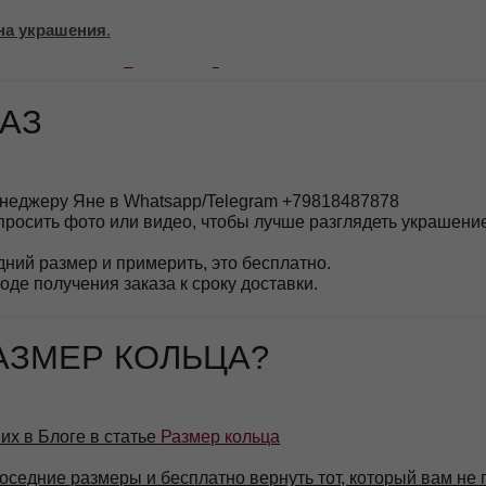
ЕР КОЛЬЦА?
оге в статье
Размер кольца
е размеры и бесплатно вернуть тот, который вам не подошел.
 в специальный мешочек для хранения – ваш подарок от бренда M
чную коробочку MOSSA.
ками бренда упаковывается в транспортную коробку вместе с защи
ашение будет доставлено целым и сияющим
, как будто его только