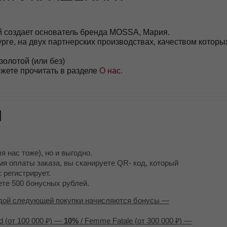
же), но и выгодно.
ы заказа, вы сканируете QR- код, который
рирует.
 бонусных рублей.
З
ледующей покупки начисляются бонусы —
00 000 ₽) —
10%
/ Femme Fatale (от 300 000 ₽) —
ашения
.
странице
Программа Лояльности
ру Яне в Whatsapp/Telegram +79818487878
 фото или видео, чтобы лучше разглядеть украшение, мы
змер и примерить, это бесплатно.
лучения заказа к сроку доставки.