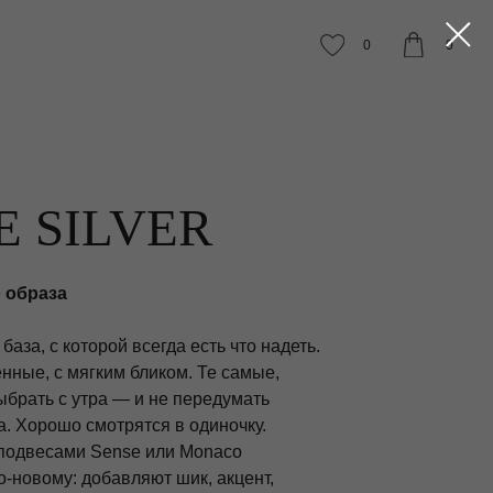
0
0
E SILVER
 образа
аза, с которой всегда есть что надеть.
енные, с мягким бликом. Те самые,
ыбрать с утра — и не передумать
а. Хорошо смотрятся в одиночку.
 подвесами Sense или Monaco
-новому: добавляют шик, акцент,