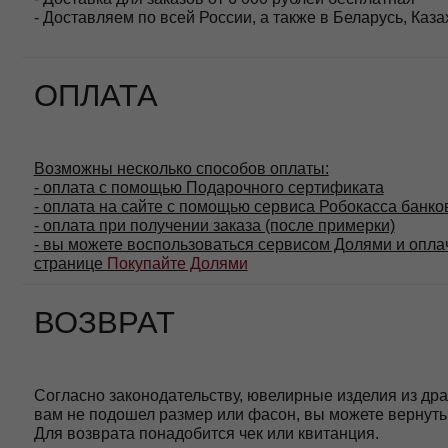
Согласно законодательству, ювелирные изделия из драгоценн
вам не подошел размер или фасон, вы можете вернуть украшени
Для возврата понадобится чек или квитанция.
ГАРАНТИЯ
- Гарантия на изделия 1 год
При правильном уходе украшения MOSSA будут радовать вас 
снимать украшения перед мытьём рук, уборкой, спортом
избегать контакта с косметикой, духами и антисептиками
хранить каждое изделие в отдельном мягком мешочке из
Гарантия распространяется на покрытие, замки и другие элем
Обратите внимание: гарантия не покрывает естественные сл
и другие подобные случаи.
Даже если срок гарантии истёк, мы всегда рады помочь восс
продолжали приносить вам радость.
СЕРВИС