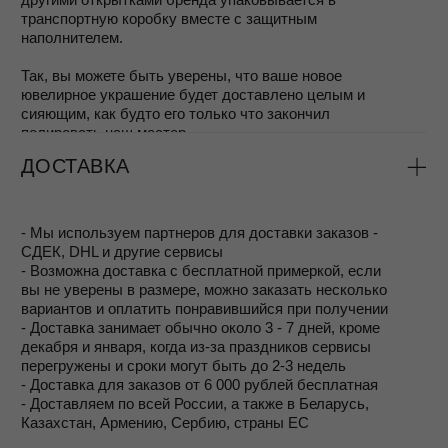
можно больше узнать в нашем блоге в статье
Уход за
серебром
Или вы можете воспользоваться сервисным
обслуживанием – дял наших покупателей мы
предоставляем услугу восстановления украшений:
Украшения можно сдать на
полировку
, чтобы
убрать мелкие царапины и вернуть блеск металлу.
При необходимости выполняется
перепокрытие
(серебрение или позолота), чтобы обновить
защитный слой и оттенок изделия.
Стоимость таких услуг рассчитывается по
тарифам ювелирного производства и зависит от
объёма работы, при этом для клиентов MOSSA
цена всегда остаётся максимально доступной.
Таким образом, даже спустя годы вы сможете носить
украшения MOSSA в их первозданной красоте.
ЭТО УКРАШЕНИЕ
ДОСТУПНО В ДРУГИХ
ЦВЕТАХ