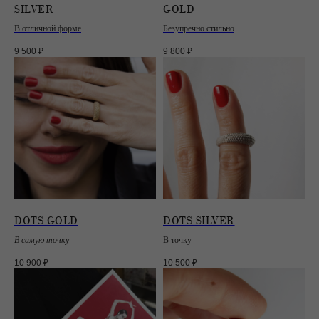
SILVER
GOLD
В отличной форме
Безупречно стильно
9 500
₽
9 800
₽
DOTS GOLD
DOTS SILVER
В самую точку
В точку
ПОКУПАТЕЛЯМ
ИНФОРМАЦИЯ
10 900
₽
10 500
₽
О НАС
ГДЕ КУПИТЬ?
ПАРТНЕРАМ
БЛОГ
СМИ
КОНТАКТЫ
ОФЕРТА