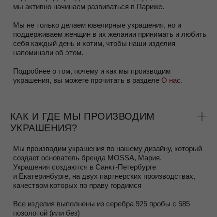
За 7 дней до вашего дня рождения мы дарим
1000
рублей на украшения
.
Более подробно ознакомиться с условиями Программы
можно на странице
Программа Лояльности
ЗАРЕГИСТРИРОВАТЬСЯ
ВЫБОР УКРАШЕНИЙ И ЗАКАЗ
Заказ можно сделать на сайте или написать нашему
менеджеру Яне в Whatsapp/Telegram +79818487878
Вы всегда можете задать дополнительные вопросы,
попросить фото или видео, чтобы лучше разглядеть
украшение, мы будем рады их выслать.
Если вы сомневаетесь в размере, можно заказать
соседний размер и примерить, это бесплатно.
Делая заказ, пожалуйста, убедитесь что вы будете в
городе получения заказа к сроку доставки.
КАК ОПРЕДЕЛИТЬ СВОЙ РАЗМЕР
КОЛЬЦА?
Существует несколько способов, мы подробно описали их
в Блоге в статье
Размер кольца