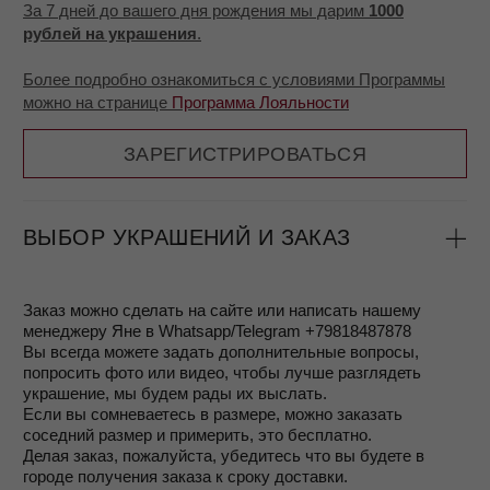
перегружены и сроки могут быть до 2-3 недель
- Доставка для заказов от 6 000 рублей бесплатная
- Доставляем по всей России, а также в Беларусь,
Казахстан, Армению, Сербию, страны ЕС
ОПЛАТА
Возможны несколько способов оплаты:
- оплата с помощью Подарочного сертификата
- оплата на сайте с помощью сервиса Робокасса
банковской картой
- оплата при получении заказа (после примерки)
- вы можете воспользоваться сервисом Долями и
оплачивать в соответствии с выбранным вами планом,
подробнее об этом можно узнать на странице
Покупайте
Долями
ВОЗВРАТ
Согласно законодательству, ювелирные изделия из
драгоценных металлов надлежащего качества не
подлежат возврату. Однако, если вам не подошел
размер или фасон, вы можете вернуть украшение,
если не носили его и не срезали леску с биркой, в
течение 7 дней. Для возврата понадобится чек или
квитанция.