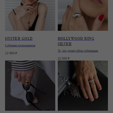
OYSTER GOLD
HOLLYWOOD RING
SILVER
Собрание иллюминатов
То, что делает образ собранным
12 900
₽
11 500
₽