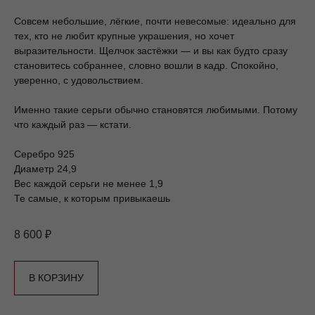
Совсем небольшие, лёгкие, почти невесомые: идеально для
тех, кто не любит крупные украшения, но хочет
выразительности. Щелчок застёжки — и вы как будто сразу
становитесь собраннее, словно вошли в кадр. Спокойно,
уверенно, с удовольствием.
ОТВЕТЫ НА ВОПРОСЫ
Именно такие серьги обычно становятся любимыми. Потому
О том, как хранить, восстанавливать и выбирать
украшения, читайте в нашем
Блоге
.
что каждый раз — кстати.
Серебро 925
КОНТАКТЫ / КАК С НАМИ
Диаметр 24,9
СВЯЗАТЬСЯ?
Вес каждой серьги не менее 1,9
Мы уделяем огромное внимание и много любви нашим
Те самые, к которым привыкаешь
клиентам. Напишите/позвоните нам, если у вас есть
любые вопросы о продукции MOSSA или неожиданные/
странные/удивительные просьбы к нам, как к бренду
украшений, мы всегда с радостью вам поможем:
8 600
₽
Телефон (whatsapp, telegram):
+7 981 848-78-78
мы
всегда рады помочь и стараемся быть на связи в
любое время.
В КОРЗИНУ
Больше прекрасного в
Instagram
и
Telegram-канале
Emai:
hello@mossajewelry.ru