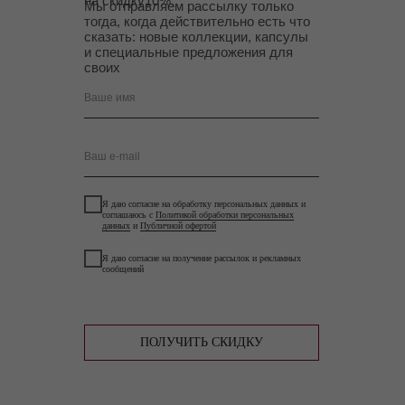
на скидку10%.
Мы отправляем рассылку только
тогда, когда действительно есть что
сказать: новые коллекции, капсулы
и специальные предложения для
своих
Ваше имя
Ваш e-mail
Я даю согласие на обработку персональных данных и
соглашаюсь с
Политикой обработки персональных
данных
и
Публичной офертой
Я даю согласие на получение рассылок и рекламных
сообщений
ПОЛУЧИТЬ СКИДКУ