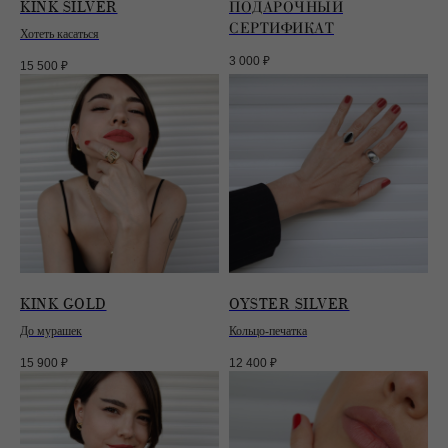
KINK SILVER
ПОДАРОЧНЫЙ
СЕРТИФИКАТ
Хотеть касаться
3 000
₽
15 500
₽
KINK GOLD
OYSTER SILVER
До мурашек
Кольцо-печатка
15 900
₽
12 400
₽