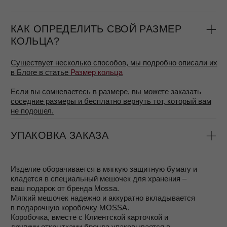
ГАРАНТИЯ
- Гарантия на изделия 1 год
При правильном уходе украшения MOSSA будут
радовать вас долгие годы. Чтобы сохранить их в
идеальном состоянии, мы рекомендуем:
снимать украшения перед мытьём рук, уборкой,
спортом или походом в сауну
избегать контакта с косметикой, духами и
антисептиками
хранить каждое изделие в отдельном мягком
мешочке из велюра, отдельно от других
украшений
Гарантия распространяется на покрытие, замки и другие
элементы в случае производственного дефекта.
Обратите внимание: гарантия не покрывает естественные
следы носки или повреждения, возникшие по
неосторожности — царапины, сколы, вмятины, разрывы
цепочек и другие подобные случаи.
Даже если срок гарантии истёк, мы всегда рады помочь
восстановить красоту ваших украшений — отполировать,
отремонтировать или освежить их, чтобы они продолжали
приносить вам радость.
СЕРВИС
Чаще всего достаточно почистить украшения
самостоятельно (чтобы не расставаться с ними), об этом