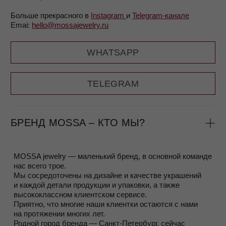
Мы производим украшения по нашему дизайну, который
создает основатель бренда MOSSA, Мария.
Украшения создаются в Санкт-Петербурге
и Екатеринбурге, на двух партнерских производствах,
качеством которых по праву гордимся
Все изделия выполнены
из серебра 925 пробы с 585
позолотой
(или без)
Подробнее о том, как мы производим украшения,
вы можете прочитать в разделе
О нас.
ПРОГРАММА ЛОЯЛЬНОСТИ
Быть постоянным клиентом бренда не только приятно (и
для нас тоже), но и выгодно.
Программа лояльности работает довольно просто – во
время оплаты заказа, вы сканируете QR- код, который
открывает чат в Telegram и за несколько простых шагов
вас регистрирует.
При регистрации в программе лояльности вы сразу
получаете 500 бонусных рублей.
С первой покупки вам присваивается статус
Silver
, и с
каждой следующей покупки начисляются бонусы —
процент от суммы:
Silver (0–30 000 ₽) —
3%
/
Gold (30 000–100 000 ₽) —
5%
/Red (от 100 000 ₽) —
10%
/ Femme Fatale (от 300 000 ₽)
—
15%