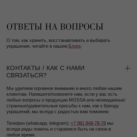
WHATSAPP
TELEGRAM
БРЕНД MOSSA – КТО МЫ?
MOSSA jewelry — маленький бренд, в основной команде
нас всего трое.
Мы сосредоточены на дизайне и качестве украшений
и каждой детали продукции и упаковки, а также
высококлассном клиентском сервисе.
Приятно, что
многие наши клиентки остаются с нами
на протяжении многих лет.
Родной город бренда — Санкт-Петербург, сейчас
мы активно начинаем развиваться в Париже.
Мы не только делаем ювелирные украшения, но и
поддерживаем женщин в их желании принимать и любить
себя каждый день
и хотим, чтобы наши изделия
напоминали об этом.
Подробнее о том, почему и как мы производим
украшения, вы можете прочитать в разделе
О нас.
КАК И ГДЕ МЫ ПРОИЗВОДИМ
УКРАШЕНИЯ?