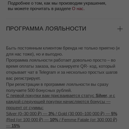
Если вы сомневаетесь в размере, вы можете заказать
соседние размеры и бесплатно вернуть тот, который вам
не подошел.
УПАКОВКА ЗАКАЗА
Изделие оборачивается в мягкую защитную бумагу и
кладется в специальный мешочек для хранения –
ваш подарок от бренда Mossa.
Мягкий мешочек надежно и аккуратно вкладывается
в подарочную коробочку MOSSA.
Коробочка, вместе с Клиентской карточкой и
другими открытками бренда упаковывается в
транспортную коробку вместе с защитным
наполнителем.
Так, вы можете быть уверены, что ваше новое
ювелирное украшение будет доставлено целым и
сияющим
, как будто его только что закончил
полировать наш мастер.
ДОСТАВКА
- Мы используем партнеров для доставки заказов -
СДЕК, DHL и другие сервисы
- Возможна доставка с бесплатной примеркой, если
вы не уверены в размере, можно заказать несколько
вариантов и оплатить понравившийся при получении
- Доставка занимает обычно около 3 - 7 дней, кроме
декабря и января, когда из-за праздников сервисы