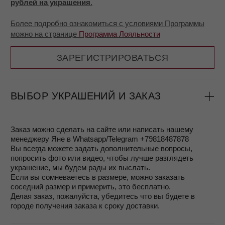
- Доставка для заказов от 6 000 рублей бесплатная
- Доставляем по всей России, а также в Беларусь,
Казахстан, Армению, Сербию, страны ЕС
ОПЛАТА
Возможны несколько способов оплаты:
- оплата с помощью Подарочного сертификата
- оплата на сайте с помощью сервиса Робокасса
банковской картой
- оплата при получении заказа (после примерки)
- вы можете воспользоваться сервисом Долями и
оплачивать в соответствии с выбранным вами планом,
подробнее об этом можно узнать на странице
Покупайте
Долями
ВОЗВРАТ
Согласно законодательству, ювелирные изделия из
драгоценных металлов надлежащего качества не
подлежат возврату. Однако, если вам не подошел
размер или фасон, вы можете вернуть украшение,
если не носили его и не срезали леску с биркой, в
течение 7 дней. Для возврата понадобится чек или
квитанция.
ГАРАНТИЯ