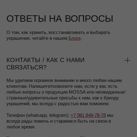
TELEGRAM
БРЕНД MOSSA – КТО МЫ?
MOSSA jewelry — маленький бренд, в основной команде
нас всего трое.
Мы сосредоточены на дизайне и качестве украшений
и каждой детали продукции и упаковки, а также
высококлассном клиентском сервисе.
Приятно, что
многие наши клиентки остаются с нами
на протяжении многих лет.
Родной город бренда — Санкт-Петербург, сейчас
мы активно начинаем развиваться в Париже.
Мы не только делаем ювелирные украшения, но и
поддерживаем женщин в их желании принимать и любить
себя каждый день
и хотим, чтобы наши изделия
напоминали об этом.
Подробнее о том, почему и как мы производим
украшения, вы можете прочитать в разделе
О нас.
КАК И ГДЕ МЫ ПРОИЗВОДИМ
УКРАШЕНИЯ?