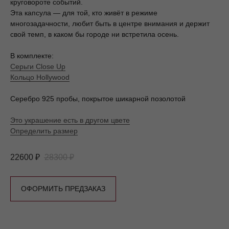
круговороте событий.
Эта капсула — для той, кто живёт в режиме
многозадачности, любит быть в центре внимания и держит
свой темп, в каком бы городе ни встретила осень.
ОТВЕТЫ НА ВОПРОСЫ
В комплекте:
Серьги Close Up
О том, как хранить, восстанавливать и выбирать
Кольцо Hollywood
украшения, читайте в нашем
Блоге
.
Серебро 925 пробы, покрытое шикарной позолотой
КОНТАКТЫ / КАК С НАМИ
СВЯЗАТЬСЯ?
Это украшение есть в другом цвете
Мы уделяем огромное внимание и много любви нашим
Определить размер
клиентам. Напишите/позвоните нам, если у вас есть
любые вопросы о продукции MOSSA или неожиданные/
странные/удивительные просьбы к нам, как к бренду
22600
₽
28300
₽
украшений, мы всегда с радостью вам поможем:
Телефон (whatsapp, telegram):
+7 981 848-78-78
мы
всегда рады помочь и стараемся быть на связи в
любое время.
ОФОРМИТЬ ПРЕДЗАКАЗ
Больше прекрасного в
Instagram
и
Telegram-канале
Emai:
hello@mossajewelry.ru
WHATSAPP