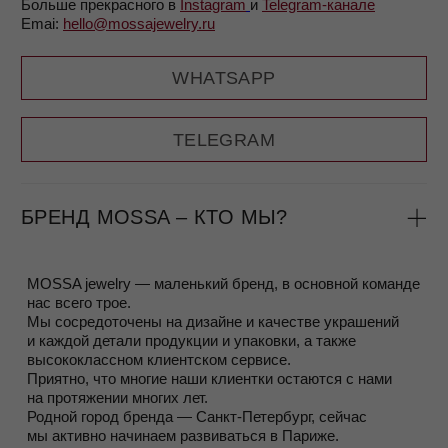
Мы производим украшения по нашему дизайну, который
создает основатель бренда MOSSA, Мария.
Украшения создаются в Санкт-Петербурге
и Екатеринбурге, на двух партнерских производствах,
качеством которых по праву гордимся
Все изделия выполнены
из серебра 925 пробы с 585
позолотой
(или без)
Подробнее о том, как мы производим украшения,
вы можете прочитать в разделе
О нас.
ПРОГРАММА ЛОЯЛЬНОСТИ
Быть постоянным клиентом бренда не только приятно (и
для нас тоже), но и выгодно.
Программа лояльности работает довольно просто – во
время оплаты заказа, вы сканируете QR- код, который
открывает чат в Telegram и за несколько простых шагов
вас регистрирует.
При регистрации в программе лояльности вы сразу
получаете 500 бонусных рублей.
С первой покупки вам присваивается статус
Silver
, и с
каждой следующей покупки начисляются бонусы —
процент от суммы:
Silver (0–30 000 ₽) —
3%
/
Gold (30 000–100 000 ₽) —
5%
/Red (от 100 000 ₽) —
10%
/ Femme Fatale (от 300 000 ₽)
—
15%
За 7 дней до вашего дня рождения мы дарим
1000