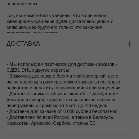
Или вы можете воспользоваться сервисным
обслуживанием – дял наших покупателей мы
предоставляем услугу восстановления украшений:
Украшения можно сдать на
полировку
, чтобы
убрать мелкие царапины и вернуть блеск металлу.
При необходимости выполняется
перепокрытие
(серебрение или позолота), чтобы обновить
защитный слой и оттенок изделия.
Стоимость таких услуг рассчитывается по
тарифам ювелирного производства и зависит от
объёма работы, при этом для клиентов MOSSA
цена всегда остаётся максимально доступной.
Таким образом, даже спустя годы вы сможете носить
украшения MOSSA в их первозданной красоте.
СОСТАВ СЭТА