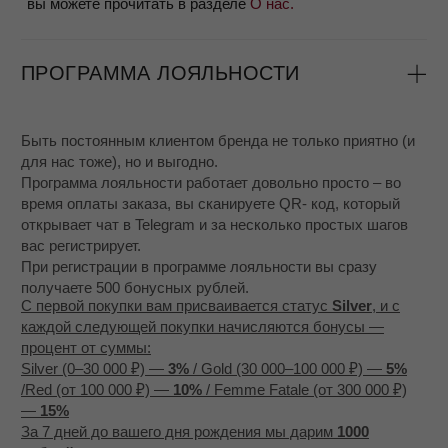
не подошел.
УПАКОВКА ЗАКАЗА
Изделие оборачивается в мягкую защитную бумагу и
кладется в специальный мешочек для хранения –
ваш подарок от бренда Mossa.
Мягкий мешочек надежно и аккуратно вкладывается
в подарочную коробочку MOSSA.
Коробочка, вместе с Клиентской карточкой и
другими открытками бренда упаковывается в
транспортную коробку вместе с защитным
наполнителем.
Так, вы можете быть уверены, что ваше новое
ювелирное украшение будет доставлено целым и
сияющим
, как будто его только что закончил
полировать наш мастер.
ДОСТАВКА
- Мы используем партнеров для доставки заказов -
СДЕК, DHL и другие сервисы
- Возможна доставка с бесплатной примеркой, если
вы не уверены в размере, можно заказать несколько
вариантов и оплатить понравившийся при получении
- Доставка занимает обычно около 3 - 7 дней, кроме
декабря и января, когда из-за праздников сервисы
перегружены и сроки могут быть до 2-3 недель