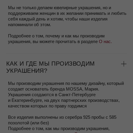
рублей на украшения
.
Более подробно ознакомиться с условиями Программы
можно на странице
Программа Лояльности
ЗАРЕГИСТРИРОВАТЬСЯ
ВЫБОР УКРАШЕНИЙ И ЗАКАЗ
Заказ можно сделать на сайте или написать нашему
менеджеру Яне в Whatsapp/Telegram +79818487878
Вы всегда можете задать дополнительные вопросы,
попросить фото или видео, чтобы лучше разглядеть
украшение, мы будем рады их выслать.
Если вы сомневаетесь в размере, можно заказать
соседний размер и примерить, это бесплатно.
Делая заказ, пожалуйста, убедитесь что вы будете в
городе получения заказа к сроку доставки.
КАК ОПРЕДЕЛИТЬ СВОЙ РАЗМЕР
КОЛЬЦА?
Существует несколько способов, мы подробно описали их
в Блоге в статье
Размер кольца
Если вы сомневаетесь в размере, вы можете заказать
соседние размеры и бесплатно вернуть тот, который вам