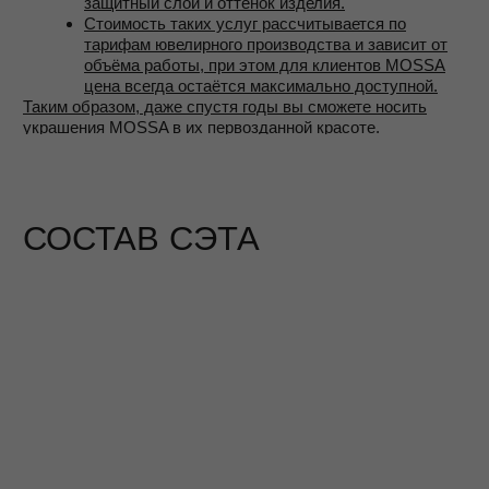
ОФЕРТА
ПОКУПАТЕЛЯМ
ПОЛИТИКА ОБРАБОТКИ
ПРОГРАММА ЛОЯЛЬНОСТИ
ДАННЫХ
ГАРАНТИЯ
ПЛАТИТЕ ДОЛЯМИ
+7 981 848-78-78
КОНТАКТЫ
ПОДПИСАТЬСЯ НА ПИСЬМА ОТ MOSSA
Я даю согласие на обработку персональных данных и
соглашаюсь с
Политикой обработки персональных данных
и
Публичной офертой
Я даю согласие на получение рассылок и рекламных
сообщений
ПОДПИСАТЬСЯ
© 2025 MOSSA
ИП БОРИСОВА ЕЛЕНА ВИКТОРОВНА
ИНН 781020183731
ОГРНИП 323784700004602