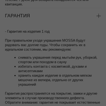
MOSSA jewelry:
• Самый внимательный клиентский сервис
• Возможность бесплатно примерить размер
• Гарантия 1 год
• Сервисное обслуживание изделий
•Лимитированные серии уникальных
дизайнов
•Ответственное производство и ручная
работа
•Полировка высшего класса
•Драгоценные металлы и самые стойкие
покрытие
•Смелый дизайн и лёгкость для комфорта
на весь день
•Поддержка женщин в их стремлении ценить
и любить себя в любом проявлении
•Мешочек для хранения и красивая коробка
в подарок
•Подарки и скидки в Программе лояльности