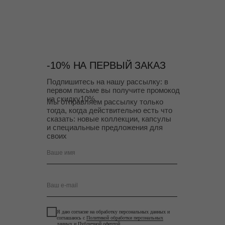
-10% НА ПЕРВЫЙ ЗАКАЗ
Подпишитесь на нашу рассылку: в
первом письме вы получите промокод
на скидку10%.
Мы отправляем рассылку только
тогда, когда действительно есть что
сказать: новые коллекции, капсулы
и специальные предложения для
своих
Ваше имя
Ваш e-mail
Я даю согласие на обработку персональных данных и
соглашаюсь с
Политикой обработки персональных
данных
и
Публичной офертой