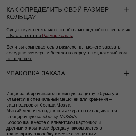
- Гарантия на изделия 1 год
При правильном уходе украшения MOSSA будут
радовать вас долгие годы. Чтобы сохранить их в
идеальном состоянии, мы рекомендуем:
снимать украшения перед мытьём рук, уборкой,
спортом или походом в сауну
избегать контакта с косметикой, духами и
антисептиками
хранить каждое изделие в отдельном мягком
мешочке из велюра, отдельно от других
украшений
Гарантия распространяется на покрытие, замки и другие
элементы в случае производственного дефекта.
Обратите внимание: гарантия не покрывает естественные
следы носки или повреждения, возникшие по
неосторожности — царапины, сколы, вмятины, разрывы
цепочек и другие подобные случаи.
Даже если срок гарантии истёк, мы всегда рады помочь
восстановить красоту ваших украшений — отполировать,
отремонтировать или освежить их, чтобы они продолжали
приносить вам радость.
СЕРВИС
Чаще всего достаточно почистить украшения
самостоятельно (чтобы не расставаться с ними), об этом
можно больше узнать в нашем блоге в статье
Уход за
серебром