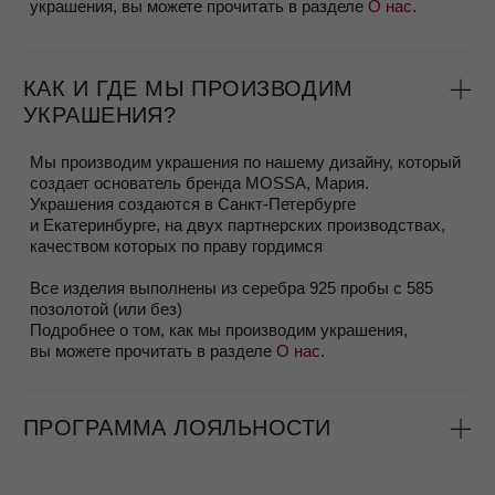
ВЫБОР УКРАШЕНИЙ И ЗАКАЗ
Заказ можно сделать на сайте или написать нашему
менеджеру Яне в Whatsapp/Telegram +79818487878
Вы всегда можете задать дополнительные вопросы,
попросить фото или видео, чтобы лучше разглядеть
украшение, мы будем рады их выслать.
Если вы сомневаетесь в размере, можно заказать
соседний размер и примерить, это бесплатно.
Делая заказ, пожалуйста, убедитесь что вы будете в
городе получения заказа к сроку доставки.
КАК ОПРЕДЕЛИТЬ СВОЙ РАЗМЕР
КОЛЬЦА?
Существует несколько способов, мы подробно описали их
в Блоге в статье
Размер кольца
Если вы сомневаетесь в размере, вы можете заказать
соседние размеры и бесплатно вернуть тот, который вам
не подошел.
УПАКОВКА ЗАКАЗА
Изделие оборачивается в мягкую защитную бумагу и