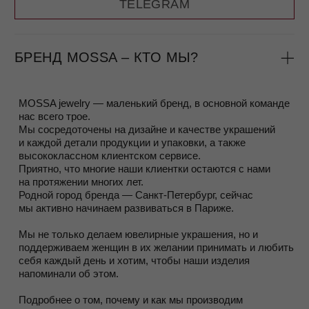
позолотой
(или без)
Подробнее о том, как мы производим украшения,
вы можете прочитать в разделе
О нас.
ПРОГРАММА ЛОЯЛЬНОСТИ
Быть постоянным клиентом бренда не только приятно (и
для нас тоже), но и выгодно.
Программа лояльности работает довольно просто – во
время оплаты заказа, вы сканируете QR- код, который
открывает чат в Telegram и за несколько простых шагов
вас регистрирует.
При регистрации в программе лояльности вы сразу
получаете 500 бонусных рублей.
С первой покупки вам присваивается статус
Silver
, и с
каждой следующей покупки начисляются бонусы —
процент от суммы:
Silver (0–30 000 ₽) —
3%
/
Gold (30 000–100 000 ₽) —
5%
/Red (от 100 000 ₽) —
10%
/ Femme Fatale (от 300 000 ₽)
—
15%
За 7 дней до вашего дня рождения мы дарим
1000
рублей на украшения
.
Более подробно ознакомиться с условиями Программы
можно на странице
Программа Лояльности
ЗАРЕГИСТРИРОВАТЬСЯ