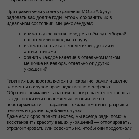
ПОКУПАТЕЛЯМ
ИНФОРМАЦИЯ
О НАС
ГДЕ КУПИТЬ?
ПАРТНЕРАМ
БЛОГ
СМИ
КОНТАКТЫ
ОФЕРТА
ПОКУПАТЕЛЯМ
ПОЛИТИКА ОБРАБОТКИ
ПРОГРАММА ЛОЯЛЬНОСТИ
ДАННЫХ
ГАРАНТИЯ
ПЛАТИТЕ ДОЛЯМИ
+7 981 848-78-78
КОНТАКТЫ
ПОДПИСАТЬСЯ НА ПИСЬМА ОТ MOSSA
Я даю согласие на обработку персональных данных и
соглашаюсь с
Политикой обработки персональных данных
и
Публичной офертой