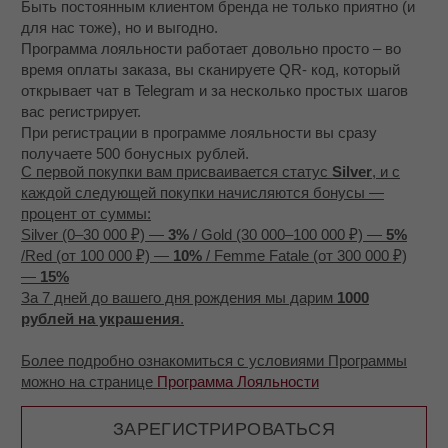
кладется в специальный мешочек для хранения –
ваш подарок от бренда Mossa.
Мягкий мешочек надежно и аккуратно вкладывается
в подарочную коробочку MOSSA.
Коробочка, вместе с Клиентской карточкой и
другими открытками бренда упаковывается в
транспортную коробку вместе с защитным
наполнителем.
Так, вы можете быть уверены, что ваше новое
ювелирное украшение будет доставлено целым и
сияющим
, как будто его только что закончил
полировать наш мастер.
ДОСТАВКА
- Мы используем партнеров для доставки заказов -
СДЕК, DHL и другие сервисы
- Возможна доставка с бесплатной примеркой, если
вы не уверены в размере, можно заказать несколько
вариантов и оплатить понравившийся при получении
- Доставка занимает обычно около 3 - 7 дней, кроме
декабря и января, когда из-за праздников сервисы
перегружены и сроки могут быть до 2-3 недель
- Доставка для заказов от 6 000 рублей бесплатная
- Доставляем по всей России, а также в Беларусь,
Казахстан, Армению, Сербию, страны ЕС
ОПЛАТА