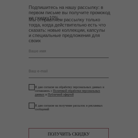
Подпишитесь на нашу рассылку: в
первом письме вы получите промокод
на скидку10%.
Мы отправляем рассылку только
тогда, когда действительно есть что
сказать: новые коллекции, капсулы
и специальные предложения для
своих
Ваше имя
Ваш e-mail
Я даю согласие на обработку персональных данных и
соглашаюсь с
Политикой обработки персональных
данных
и
Публичной офертой
Я даю согласие на получение рассылок и рекламных
сообщений
ПОЛУЧИТЬ СКИДКУ