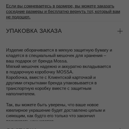
снимать украшения перед мытьём рук, уборкой,
спортом или походом в сауну
избегать контакта с косметикой, духами и
антисептиками
хранить каждое изделие в отдельном мягком
мешочке из велюра, отдельно от других
украшений
Гарантия распространяется на покрытие, замки и другие
элементы в случае производственного дефекта.
Обратите внимание: гарантия не покрывает естественные
следы носки или повреждения, возникшие по
неосторожности — царапины, сколы, вмятины, разрывы
цепочек и другие подобные случаи.
Даже если срок гарантии истёк, мы всегда рады помочь
восстановить красоту ваших украшений — отполировать,
отремонтировать или освежить их, чтобы они продолжали
приносить вам радость.
СЕРВИС
Чаще всего достаточно почистить украшения
самостоятельно (чтобы не расставаться с ними), об этом
можно больше узнать в нашем блоге в статье
Уход за
серебром
Или вы можете воспользоваться сервисным
обслуживанием – дял наших покупателей мы
предоставляем услугу восстановления украшений:
Украшения можно сдать на
полировку
, чтобы
убрать мелкие царапины и вернуть блеск металлу.