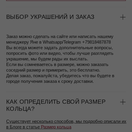
Возможны несколько способов оплаты:
- оплата с помощью Подарочного сертификата
- оплата на сайте с помощью сервиса Робокасса
банковской картой
- оплата при получении заказа (после примерки)
- вы можете воспользоваться сервисом Долями и
оплачивать в соответствии с выбранным вами планом,
подробнее об этом можно узнать на странице
Покупайте
Долями
ВОЗВРАТ
Согласно законодательству, ювелирные изделия из
драгоценных металлов надлежащего качества не
подлежат возврату. Однако, если вам не подошел
размер или фасон, вы можете вернуть украшение,
если не носили его и не срезали леску с биркой, в
течение 7 дней. Для возврата понадобится чек или
квитанция.
ГАРАНТИЯ
- Гарантия на изделия 1 год
При правильном уходе украшения MOSSA будут
радовать вас долгие годы. Чтобы сохранить их в
идеальном состоянии, мы рекомендуем: