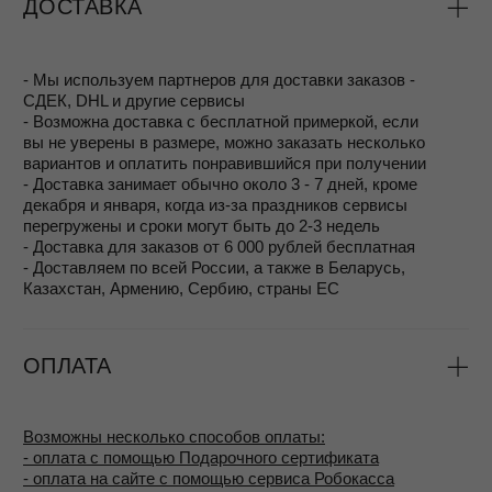
При необходимости выполняется
перепокрытие
(серебрение или позолота), чтобы обновить
защитный слой и оттенок изделия.
Стоимость таких услуг рассчитывается по
тарифам ювелирного производства и зависит от
объёма работы, при этом для клиентов MOSSA
цена всегда остаётся максимально доступной.
Таким образом, даже спустя годы вы сможете носить
украшения MOSSA в их первозданной красоте.
MOSSA jewelry:
• Самый внимательный клиентский сервис
• Возможность бесплатно примерить размер
• Гарантия 1 год
• Сервисное обслуживание изделий
•Лимитированные серии уникальных
дизайнов
•Ответственное производство и ручная
работа
•Полировка высшего класса
•Драгоценные металлы и самые стойкие
покрытие