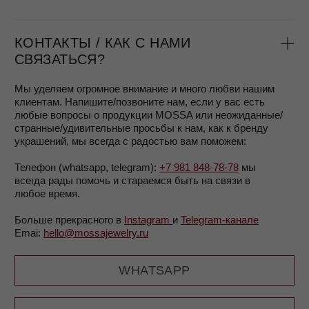
MOSSA jewelry — маленький бренд, в основной команде
нас всего трое.
Мы сосредоточены на дизайне и качестве украшений
и каждой детали продукции и упаковки, а также
высококлассном клиентском сервисе.
Приятно, что
многие наши клиентки остаются с нами
на протяжении многих лет.
Родной город бренда — Санкт-Петербург, сейчас
мы активно начинаем развиваться в Париже.
Мы не только делаем ювелирные украшения, но и
поддерживаем женщин в их желании принимать и любить
себя каждый день
и хотим, чтобы наши изделия
напоминали об этом.
Подробнее о том, почему и как мы производим
украшения, вы можете прочитать в разделе
О нас.
КАК И ГДЕ МЫ ПРОИЗВОДИМ
УКРАШЕНИЯ?
Мы производим украшения по нашему дизайну, который
создает основатель бренда MOSSA, Мария.
Украшения создаются в Санкт-Петербурге
и Екатеринбурге, на двух партнерских производствах,
качеством которых по праву гордимся
Все изделия выполнены
из серебра 925 пробы с 585