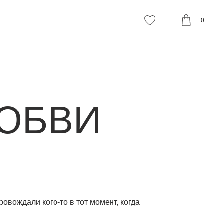
0
ВИ
то в тот момент, когда
а, а некоторые комиссионки
сумками и люксовыми