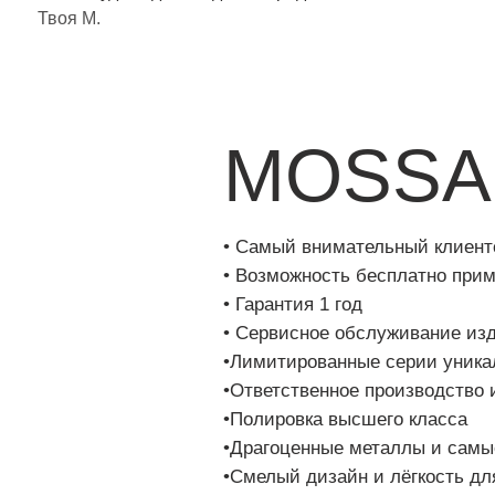
MOSSA je
• Самый внимательный клиентский с
• Возможность бесплатно примерить 
• Гарантия 1 год
• Сервисное обслуживание изделий
•Лимитированные серии уникальных 
•Ответственное производство и ручн
•Полировка высшего класса
•Драгоценные металлы и самые стой
•Смелый дизайн и лёгкость для комф
•Поддержка женщин в их стремлении
себя в любом проявлении
•Мешочек для хранения и красивая ко
•Подарки и скидки в Программе лоял