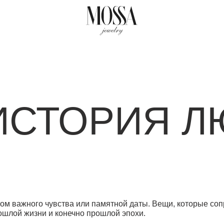
СТОРИЯ ЛЮБ
ного чувства или памятной даты. Вещи, которые сопровождали кого-
жизни и конечно прошлой эпохи.
нально, но это так. В Париже винтаж это отдельный вид искусств
Маре вы встретите не один маленький магазинчик с подержанными 