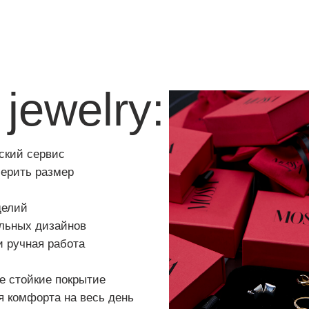
welry:
ервис
размер
дизайнов
ая работа
кие покрытие
орта на весь день
 ценить и любить
робка в подарок
ьности