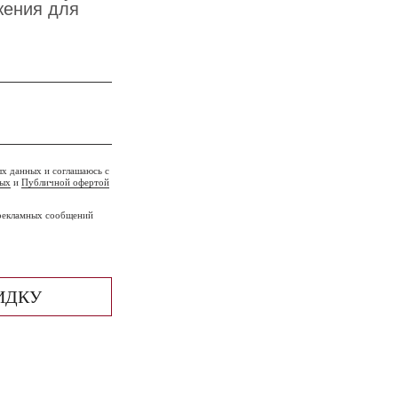
жения для
ых данных и соглашаюсь с
ных
и
Публичной офертой
 рекламных сообщений
ИДКУ