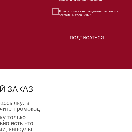
Й ЗАКАЗ
ассылку: в
чите промокод
ку только
ьно есть что
ии, капсулы