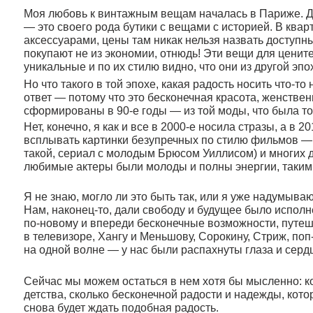
аксессуарами, цены там никак нельзя назвать доступными — су
покупают не из экономии, отнюдь! Эти вещи для ценителей ви
уникальные и по их стилю видно, что они из другой эпохи.
Но что такого в той эпохе, какая радость носить что-то несовр
ответ — потому что это бесконечная красота, женственность и
сформированы в 90-е годы — из той моды, что была тогда.
Нет, конечно, я как и все в 2000-е носила стразы, а в 2010-е 
всплывать картинки безупречных по стилю фильмов — Криминал
такой, сериал с молодым Брюсом Уиллисом) и многих других. 
любимые актеры были молоды и полны энергии, такими же был
Я не знаю, могло ли это быть так, или я уже надумываю, но мн
Нам, наконец-то, дали свободу и будущее было исполнено наде
по-новому и впереди бесконечные возможности, путешествия,
в телевизоре, Хангу и Меньшову, Сорокину, Стриж, поп-музык
на одной волне — у нас были распахнуты глаза и сердца и в 
Сейчас мы можем остаться в нем хотя бы мысленно: комбинируя
детства, сколько бесконечной радости и надежды, которые дар
снова будет ждать подобная радость.
Твоя M.