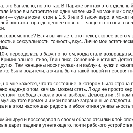
мка может стоить 1,5, 3 или 5 тысяч евро, а может и дороже, если
нтажа гораздо ценнее новых — чаще всего они в великолепном сос
еменное? Если вы читаете этот текст, скорее всего у вас есть свой 
 сексуальность, тонкость, вкус. Лично мои эстетические предпочте
переоделась в базу, но потом, когда стали возвращаться 90-е — я пр
ьное чтиво, Твин-пикс, Основной инстинкт, Детективное агентств
Там женщины носят укладки и каблуки, чулки и жакеты с подплечник
и родители, а жизнь была такой новой и невероятно увлекательн
е кажется, что то состояние, в котором была страна после перестр
жд о том, кем мы можем стать. Люди не просто верили, они знали 
 свобода слова и воли, выбора. Демократия. Я помню эти бесконе
у того времени и мои первые заграничные сладости. Мне кажется,
этом настоящая радость и абсолютная уникальность того времени.
 и воссоздавая в своем образе отсылки к той эпохе. Как эпохе не
ит падение угнетающего, почти рабского устройства общества. И м