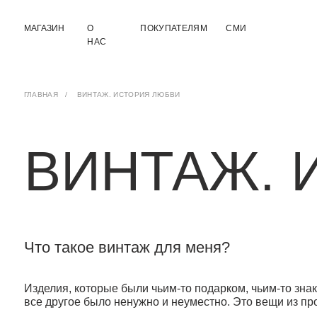
МАГАЗИН
О
ПОКУПАТЕЛЯМ
СМИ
НАС
ГЛАВНАЯ
/
ВИНТАЖ. ИСТОРИЯ ЛЮБВИ
ВИНТАЖ. И
Что такое винтаж для меня?
Изделия, которые были чьим-то подарком, чьим-то знаком важ
все другое было ненужно и неуместно. Это вещи из прошлой 
Моя любовь к винтажным вещам началась в Париже. Да, это ба
— это своего рода бутики с вещами с историей. В квартале 