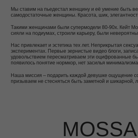
Такими женщинами были супермодели 80-90х. Кейт Мосс, Синд
сияли на подиумах, строили карьеру, были невероятными пр
Нас привлекает и эстетика тех лет. Неприкрытая сексуальност
экспериментах. Первые зернистые видео блоги, записанные 
удовольствием пересматриваем эти оцифрованные бытовые за
появилось понятие нормкор, нет засилья минимализма в образ
Наша миссия – подарить каждой девушке ощущение собствен
призываем не стесняться быть заметной и шикарной, любить 
MOSSA je
• Самый внимательный клиентский с
• Возможность бесплатно примерить 
• Гарантия 1 год