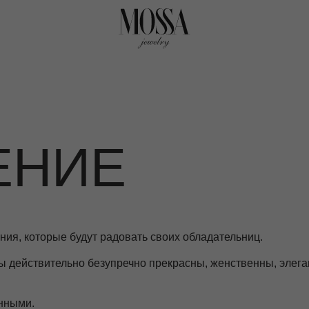
НИЕ
орые будут радовать своих обладательниц.
ительно безупречно прекрасны, женственны, элегантны! В
пной в разных своих проявлениях. Нас вдохновляют сильные, сти
к.