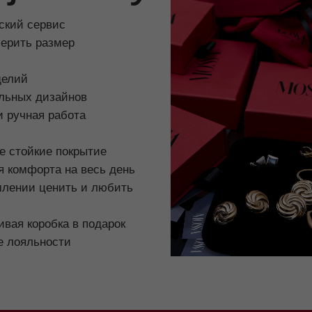
дизайнов
ая работа
кие покрытие
орта на весь день
 ценить и любить
робка в подарок
ьности
ИНФОРМАЦИЯ
КОНТАКТЫ
ГДЕ КУПИТЬ?
+7 981 848-78-78