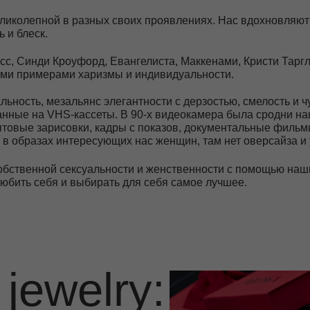
и Кроуфорд, Евангелиста, Маккенами, Кристи Тарглингтон и други
имерами харизмы и индивидуальности.
ь, мезальянс элегантности с дерзостью, смелость и чувство свобод
на VHS-кассеты. В 90-х видеокамера была сродни нашим айфонам 
рисовки, кадры с показов, документальные фильмы и интервью. 
ах интересующих нас женщин, там нет оверсайза и унисекса. Как ж
ной сексуальности и женственности с помощью наших украшений
себя и выбирать для себя самое лучшее.
welry:
ервис
размер