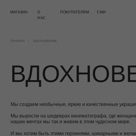
МАГАЗИН
О
ПОКУПАТЕЛЯМ
СМИ
НАС
ГЛАВНАЯ
/
ВДОХНОВЕНИЕ
ВДОХНОВЕ
Мы создаем необычные, яркие и качественные украшения, кот
Мы выросли на шедеврах кинематографа, где женщины действ
наших мечтах мы так и живем в этом чудесном мире.
И мы хотим быть этими героинями, шикарными и желанными.
Мы ставим на пьедестал женщину и её умение быть великоле
самодостаточные женщины. Красота, шик, элегантность и блес